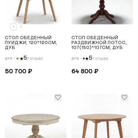
ПОКРЫТИЕ СТОЛЕШНИЦЫ
Шпон дуба
СТОЛ ОБЕДЕННЫЙ
СТОЛ ОБЕДЕННЫЙ
ЛУИДЖИ, 120*120СМ,
РАЗДВИЖНОЙ ЛОТОС,
ДУБ
107(150)*107СМ, ДУБ
ДЛИНА ТОВАРА (СМ)
5
5
5 отзыва
1 отзыва
ДУБ
ДУБ
от
до
50 700 ₽
64 800 ₽
ШИРИНА ТОВАРА (СМ)
от
до
ВЫСОТА ТОВАРА (СМ)
от
до