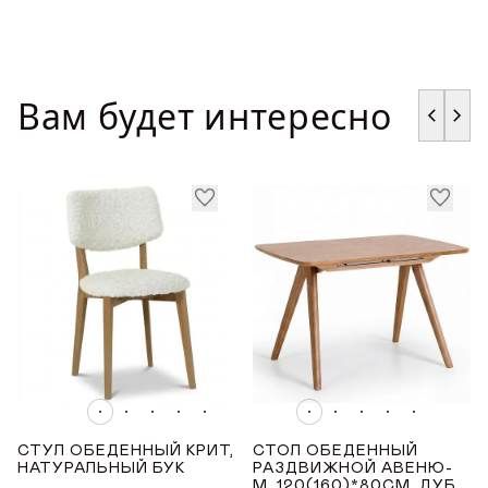
Продолжая, вы даёте
согласие на сбор, обработку
и хранение
персональных данных
персональных данных
СОХРАНИТЬ
Вам будет интересно
СТУЛ ОБЕДЕННЫЙ КРИТ,
СТОЛ ОБЕДЕННЫЙ
НАТУРАЛЬНЫЙ БУК
РАЗДВИЖНОЙ АВЕНЮ-
М, 120(160)*80СМ, ДУБ