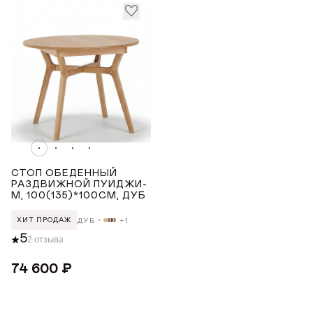
ДОБРО ПОЖАЛОВАТЬ
КУПИТЬ В ОДИН КЛИК
Имя*
АВТОРИЗАЦИЯ/
РЕГИСТРАЦИЯ
ОБЕДЕННЫЕ ГРУППЫ С КРУГЛЫМ СТОЛОМ
Авторизуйтесь или зарегистрируйтесь
Имя
по номеру телефона
Почта*
СТОЛ ОБЕДЕННЫЙ
РАЗДВИЖНОЙ ЛУИДЖИ-
М, 100(135)*100СМ, ДУБ
Телефон
Телефон
ДУБ
+1
ХИТ ПРОДАЖ
Предпочтительный способ связи*
5
2 отзыва
Telegram
WhatsApp
Viber
74 600 ₽
ОТПРАВИТЬ
ОТПРАВИТЬ ЗАЯВКУ
Данные можно заполнить позже
в личном кабинете
Продолжая, вы даёте
согласие на сбор, обработку
и хранение