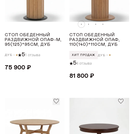
Награды
Бук
Дуб
Телепроекты
СТОЛ ОБЕДЕННЫЙ
СТОЛ ОБЕДЕННЫЙ
СТРАНА ПРОИЗВОДСТВА
РАЗДВИЖНОЙ ОЛАФ-М,
РАЗДВИЖНОЙ ОЛАФ,
95(125)*95СМ, ДУБ
110(140)*110СМ, ДУБ
РОССИЯ
5
1 отзыва
ДУБ
ДУБ
ХИТ ПРОДАЖ
5
4 отзыва
75 900 ₽
ТОНИРОВКА
81 800 ₽
Белая эмаль
Белый
Орех
Светлый дуб
Натуральное масло
Показать все