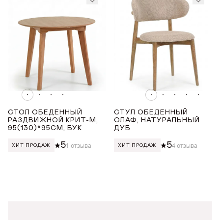
Данные можно заполнить позже
ОТПРАВИТЬ ЗАЯВКУ
в личном кабинете
Продолжая, вы даёте
согласие на сбор, обработку
и хранение
персональных данных
Продолжая, вы даёте
согласие на сбор, обработку
и хранение
персональных данных
СОХРАНИТЬ
СТОЛ ОБЕДЕННЫЙ
СТУЛ ОБЕДЕННЫЙ
РАЗДВИЖНОЙ КРИТ-М,
ОЛАФ, НАТУРАЛЬНЫЙ
95(130)*95СМ, БУК
ДУБ
5
5
1 отзыва
4 отзыва
ХИТ ПРОДАЖ
ХИТ ПРОДАЖ