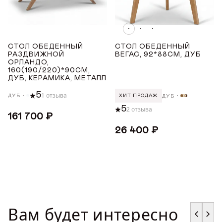
Показать все
ПОКРЫТИЕ СТОЛЕШНИЦЫ
СТОЛ ОБЕДЕННЫЙ
СТОЛ ОБЕДЕННЫЙ
РАЗДВИЖНОЙ
ВЕГАС, 92*88СМ, ДУБ
ОРЛАНДО,
Керамика
160(190/220)*90СМ,
ДУБ, КЕРАМИКА, МЕТАЛЛ
Массив дуба
5
1 отзыва
Шпон дуба
ДУБ
ДУБ
ХИТ ПРОДАЖ
5
2 отзыва
161 700 ₽
ДЛИНА ТОВАРА (СМ)
26 400 ₽
от
до
ШИРИНА ТОВАРА (СМ)
Вам будет интересно
от
до