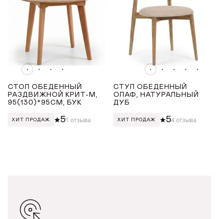
ВЫСОТА ТОВАРА (СМ)
от
до
СТОЛ ОБЕДЕННЫЙ
СТУЛ ОБЕДЕННЫЙ
РАЗДВИЖНОЙ КРИТ-М,
ОЛАФ, НАТУРАЛЬНЫЙ
95(130)*95СМ, БУК
ДУБ
5
5
1 отзыва
4 отзыва
ХИТ ПРОДАЖ
ХИТ ПРОДАЖ
ДОБРО ПОЖАЛОВАТЬ
КУПИТЬ В ОДИН КЛИК
Имя*
АВТОРИЗАЦИЯ/
РЕГИСТРАЦИЯ
ЧЕРНЫЕ СТОЛЫ ДЛЯ КУХНИ
Авторизуйтесь или зарегистрируйтесь
Имя