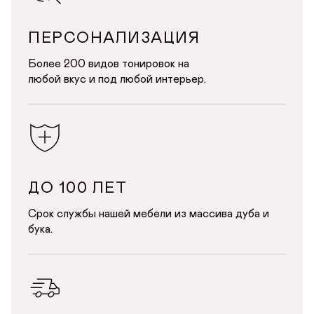
по номеру телефона
Почта*
ПЕРСОНАЛИЗАЦИЯ
Телефон
Телефон
Более 200 видов тонировок на
Предпочтительный способ связи*
любой вкус и под любой интерьер.
Telegram
WhatsApp
Viber
ОТПРАВИТЬ
ОТПРАВИТЬ ЗАЯВКУ
Данные можно заполнить позже
в личном кабинете
Продолжая, вы даёте
согласие на сбор, обработку
и хранение
Продолжая, вы даёте
согласие на сбор, обработку
и хранение
персональных данных
персональных данных
СОХРАНИТЬ
ДО 100 ЛЕТ
Срок службы нашей мебели из массива дуба и
бука.