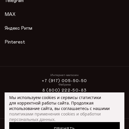
Telegram
Вопросы и ответы
Условия акции
MAX
Публичная оферта
Яндекс Ритм
Pinterest
Интернет-магазин
+7 (917) 005-50-50
Фабрика
8 (800) 222-50-83
Интернет-магазин
Мы используем cookies и сервисы статистики
ONLINE@ORIMEX.RU
для корректной работы сайта. Продолжая
Сотрудничество
использование сайта, вы соглашаетесь с нашими
ORIMEX@ORIMEX.RU
политиками применения cookies и обработки
персональных данных.
ВЫБРАНО
© 1991–2026, ОРИМЭКС — ПРОИЗВОДСТВО МЕБЕЛИ ИЗ ЦЕННЫХ
ПРИНЯТЬ
+7 (917) 005-50-50
интернет-магазин