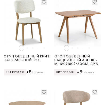
Награды
Белый
Чёрный
Телепроекты
ПОКРЫТИЕ СТОЛЕШНИЦЫ
Керамика
ДЛИНА ТОВАРА (СМ)
СТУЛ ОБЕДЕННЫЙ КРИТ,
СТОЛ ОБЕДЕННЫЙ
НАТУРАЛЬНЫЙ БУК
РАЗДВИЖНОЙ АВЕНЮ-
М, 120(160)*80СМ, ДУБ
от
до
5
5
1 отзыва
1 отзыва
ХИТ ПРОДАЖ
ХИТ ПРОДАЖ
ШИРИНА ТОВАРА (СМ)
от
до