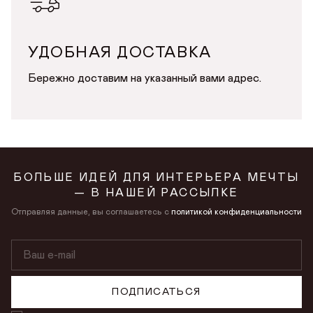
Продолжая, вы даёте
согласие на сбор, обработку
и хранение
Продолжая, вы даёте
согласие на сбор, обработку
и хранение
персональных данных
персональных данных
СОХРАНИТЬ
УДОБНАЯ ДОСТАВКА
Бережно доставим на указанный вами адрес.
БОЛЬШЕ ИДЕЙ ДЛЯ ИНТЕРЬЕРА МЕЧТЫ
— В НАШЕЙ РАССЫЛКЕ
Отправляя данные, вы соглашаетесь с
политикой конфиденциальности
ПОДПИСАТЬСЯ