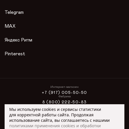
Гарантии
Журнал
Telegram
Вопросы и ответы
Условия акции
MAX
Публичная оферта
Яндекс Ритм
Pinterest
Интернет-магазин
+7 (917) 005-50-50
Фабрика
8 (800) 222-50-83
Интернет-магазин
Мы используем cookies и сервисы статистики
ONLINE@ORIMEX.RU
для корректной работы сайта. Продолжая
Сотрудничество
использование сайта, вы соглашаетесь с нашими
ORIMEX@ORIMEX.RU
политиками применения cookies и обработки