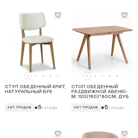
ГДЕ КУПИТЬ
ДИЗАЙНЕРАМ
СОТРУДНИЧЕСТВО
ДИЛЕРАМ
ПОКУПАТЕЛЮ
СТУЛ ОБЕДЕННЫЙ КРИТ,
СТОЛ ОБЕДЕННЫЙ
КОНТАКТЫ
НАТУРАЛЬНЫЙ БУК
РАЗДВИЖНОЙ АВЕНЮ-
М, 120(160)*80СМ, ДУБ
5
5
1 отзыва
1 отзыва
О ФАБРИКЕ
ХИТ ПРОДАЖ
ХИТ ПРОДАЖ
О нас
VK
Youtube
Telegram
MAX
Яндекс Ритм
Pinterest
История