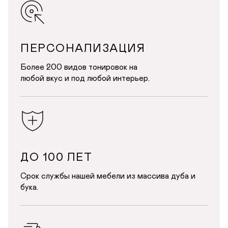
ПЕРСОНАЛИЗАЦИЯ
ДОБРО ПОЖАЛОВАТЬ
Более 200 видов тонировок на
любой вкус и под любой интерьер.
КУПИТЬ В ОДИН КЛИК
Имя*
АВТОРИЗАЦИЯ/
РЕГИСТРАЦИЯ
БЕЖЕВЫЕ СТОЛЫ ДЛЯ КУХНИ
Авторизуйтесь или зарегистрируйтесь
Имя
по номеру телефона
Почта*
Телефон
ДО 100 ЛЕТ
Телефон
Срок службы нашей мебели из массива дуба и
Предпочтительный способ связи*
бука.
Telegram
WhatsApp
Viber
ОТПРАВИТЬ
ОТПРАВИТЬ ЗАЯВКУ
Данные можно заполнить позже
в личном кабинете